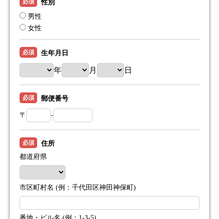
必須
性別
男性
女性
必須
生年月日
年
月
日
必須
郵便番号
〒
-
必須
住所
都道府県
市区町村名 (例：千代田区神田神保町)
番地・ビル名 (例：1-3-5)