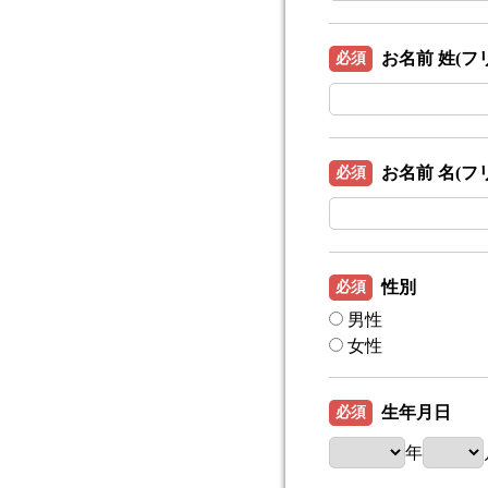
お名前 姓(フ
必須
お名前 名(フ
必須
性別
必須
男性
女性
生年月日
必須
年