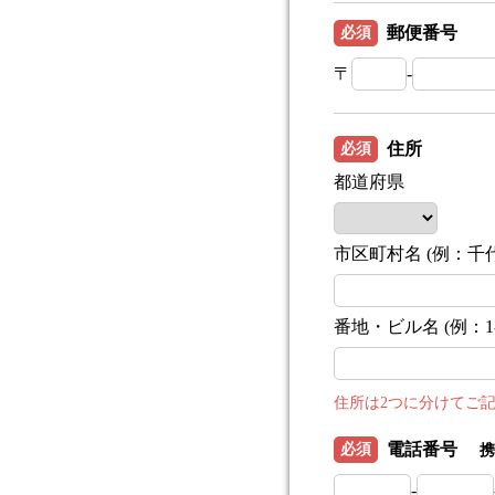
郵便番号
必須
〒
-
住所
必須
都道府県
市区町村名 (例：千
番地・ビル名 (例：1-3
住所は2つに分けてご
電話番号
必須
携
-