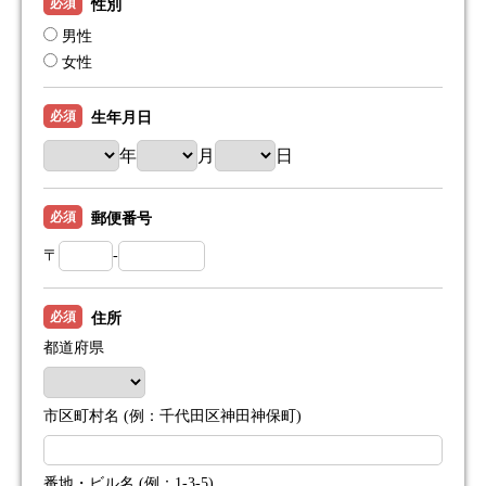
必須
性別
男性
女性
必須
生年月日
年
月
日
必須
郵便番号
〒
-
必須
住所
都道府県
市区町村名 (例：千代田区神田神保町)
番地・ビル名 (例：1-3-5)