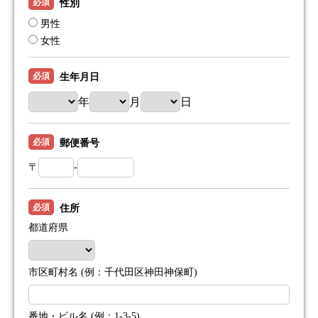
必須
性別
男性
女性
必須
生年月日
年
月
日
必須
郵便番号
〒
-
必須
住所
都道府県
市区町村名 (例：千代田区神田神保町)
番地・ビル名 (例：1-3-5)