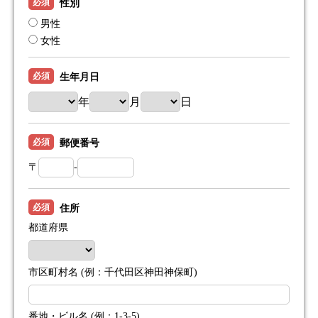
必須
性別
男性
女性
必須
生年月日
年
月
日
必須
郵便番号
〒
-
必須
住所
都道府県
市区町村名 (例：千代田区神田神保町)
番地・ビル名 (例：1-3-5)