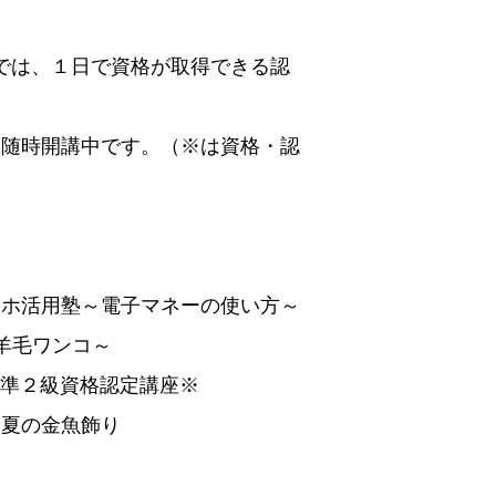
では、１日で資格が取得できる認
を随時開講中です。（※は資格・認
スマホ活用塾～電子マネーの使い方～
son～羊毛ワンコ～
ケア準２級資格認定講座※
彩る夏の金魚飾り