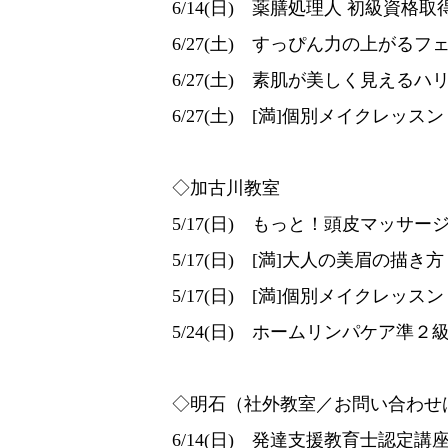
6/14(日) 薬膳処理人 初級資格
6/27(土) すっぴん力の上がる
6/27(土) 素肌が美しく見える
6/27(土) [満]個別メイクレッスン
◇加古川教室
5/17(日) もっと！頭皮マッサ
5/17(日) [満]大人の美眉の描き方
5/17(日) [満]個別メイクレッスン
5/24(日) ホームリンパケア準
◇明石（社外教室／お問い合わせ
6/14(日) 発達支援教育士認定講