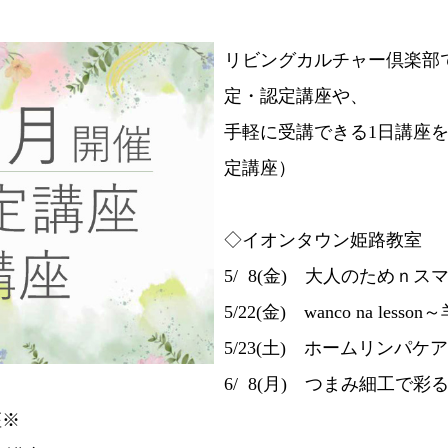
リビングカルチャー倶楽部
定・認定講座や、
手軽に受講できる1日講座
定講座）
◇イオンタウン姫路教室
5/ 8(金) 大人のためｎ
5/22(金) wanco na les
5/23(土) ホームリンパ
6/ 8(月) つまみ細工で
座※