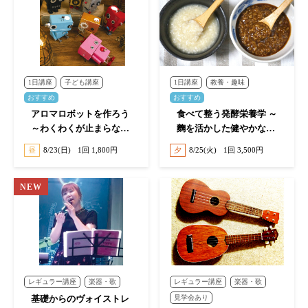
1日講座
子ども講座
1日講座
教養・趣味
おすすめ
おすすめ
アロマロボットを作ろう
食べて整う発酵栄養学 ～
～わくわくが止まらな
麴を活かした健やかな体
い！香るロボット工作～
づくり～
昼
8/23(日)
1回 1,800円
夕
8/25(火)
1回 3,500円
レギュラー講座
楽器・歌
レギュラー講座
楽器・歌
基礎からのヴォイストレ
見学会あり