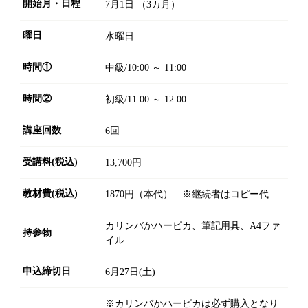
開始月・日程
7月1日 （3カ月）
曜日
水曜日
時間①
中級/10:00 ～ 11:00
時間②
初級/11:00 ～ 12:00
講座回数
6回
受講料(税込)
13,700円
教材費(税込)
1870円（本代） ※継続者はコピー代
カリンバかハーピカ、筆記用具、A4ファ
持参物
イル
申込締切日
6月27日(土)
※カリンバかハーピカは必ず購入となり