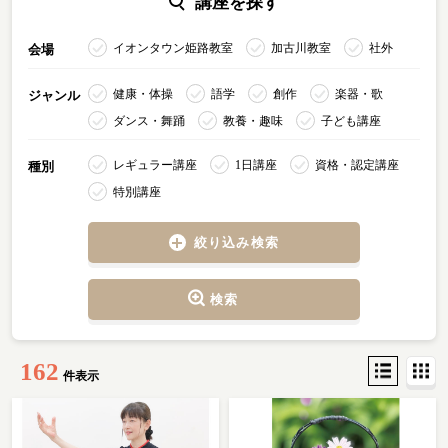
講座を探す
イオンタウン姫路教室
加古川教室
社外
会場
健康・体操
語学
創作
楽器・歌
ジャンル
ダンス・舞踊
教養・趣味
子ども講座
レギュラー講座
1日講座
資格・認定講座
種別
特別講座
絞り込み検索
検索
162
件表示