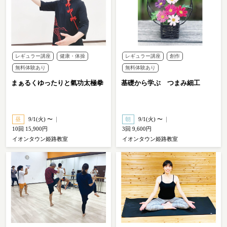
レギュラー講座
健康・体操
レギュラー講座
創作
無料体験あり
無料体験あり
まぁるくゆったりと氣功太極拳
基礎から学ぶ つまみ細工
昼
9/1(火) 〜
朝
9/1(火) 〜
10回 15,900円
3回 9,600円
イオンタウン姫路教室
イオンタウン姫路教室