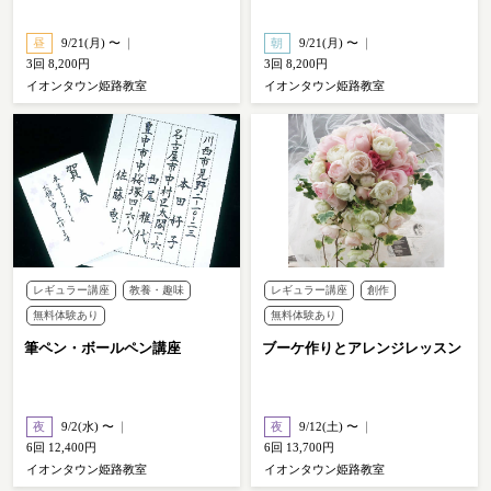
昼
9/21(月) 〜
朝
9/21(月) 〜
3回 8,200円
3回 8,200円
イオンタウン姫路教室
イオンタウン姫路教室
レギュラー講座
教養・趣味
レギュラー講座
創作
無料体験あり
無料体験あり
筆ペン・ボールペン講座
ブーケ作りとアレンジレッスン
夜
9/2(水) 〜
夜
9/12(土) 〜
6回 12,400円
6回 13,700円
イオンタウン姫路教室
イオンタウン姫路教室