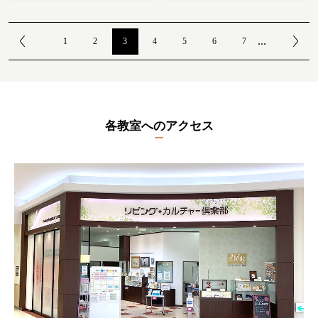
...
1
2
3
4
5
6
7
各教室へのアクセス