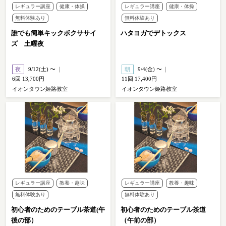
レギュラー講座
健康・体操
レギュラー講座
健康・体操
無料体験あり
無料体験あり
誰でも簡単キックボクササイ
ハタヨガでデトックス
ズ 土曜夜
夜
9/12(土) 〜
朝
9/4(金) 〜
6回 13,700円
11回 17,400円
イオンタウン姫路教室
イオンタウン姫路教室
レギュラー講座
教養・趣味
レギュラー講座
教養・趣味
無料体験あり
無料体験あり
初心者のためのテーブル茶道(午
初心者のためのテーブル茶道
後の部）
（午前の部）