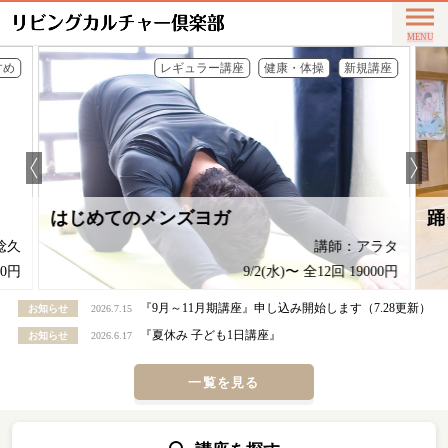
すめ
レギュラー講座
健康・体操
新規講座
はじめてのメンズヨガ
踊
稔久
講師：アラタ
00円
9/2(水)〜 全12回 19000円
『9月～11月期講座』申し込み開始します（7.28更新）
お知らせ
2026.7.15
『夏休み 子ども1日講座』
お知らせ
2026.6.17
一覧を見る