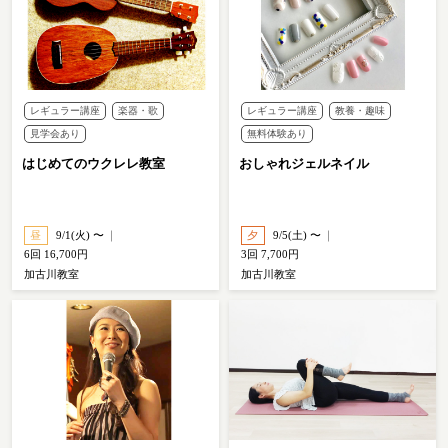
レギュラー講座
楽器・歌
レギュラー講座
教養・趣味
見学会あり
無料体験あり
はじめてのウクレレ教室
おしゃれジェルネイル
昼
9/1(火) 〜
夕
9/5(土) 〜
6回 16,700円
3回 7,700円
加古川教室
加古川教室