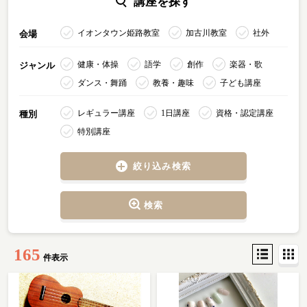
講座を探す
イオンタウン姫路教室
加古川教室
社外
会場
健康・体操
語学
創作
楽器・歌
ジャンル
ダンス・舞踊
教養・趣味
子ども講座
レギュラー講座
1日講座
資格・認定講座
種別
特別講座
絞り込み検索
検索
165
件表示