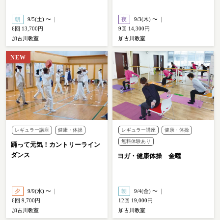
朝
9/5(土) 〜
夜
9/3(木) 〜
6回 13,700円
9回 14,300円
加古川教室
加古川教室
レギュラー講座
健康・体操
レギュラー講座
健康・体操
無料体験あり
踊って元気！カントリーライン
ダンス
ヨガ・健康体操 金曜
夕
9/9(水) 〜
朝
9/4(金) 〜
6回 9,700円
12回 19,000円
加古川教室
加古川教室