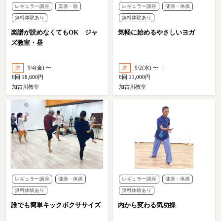
レギュラー講座
楽器・歌
レギュラー講座
健康・体操
無料体験あり
無料体験あり
楽譜が読めなくてもOK ジャ
気軽に始めるやさしいヨガ
ズ教室・昼
夕
9/4(金) 〜
夕
9/2(水) 〜
6回 18,600円
6回 11,000円
加古川教室
加古川教室
レギュラー講座
健康・体操
レギュラー講座
健康・体操
無料体験あり
無料体験あり
誰でも簡単キックボクササイズ
内から変わる気功操