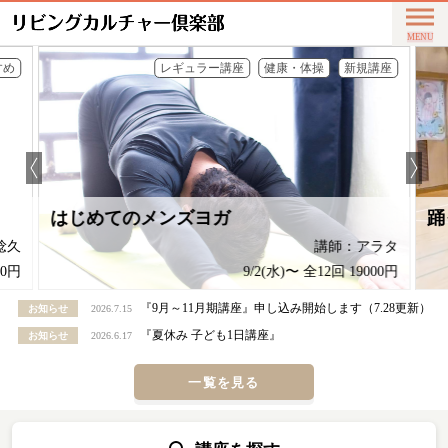
すめ
レギュラー講座
健康・体操
新規講座
はじめてのメンズヨガ
踊
稔久
講師：アラタ
00円
9/2(水)〜 全12回 19000円
『9月～11月期講座』申し込み開始します（7.28更新）
お知らせ
2026.7.15
『夏休み 子ども1日講座』
お知らせ
2026.6.17
一覧を見る