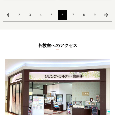
.
.
1
2
3
4
5
6
7
8
9
10
.
各教室へのアクセス